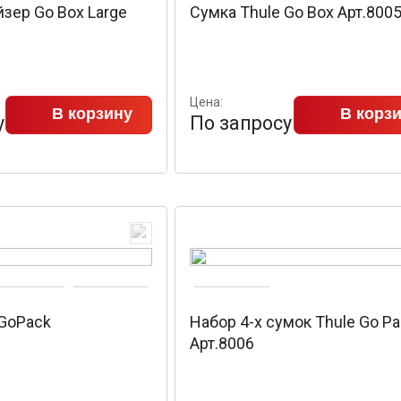
йзер Go Box Large
Сумка Thule Go Box Арт.800
Цена:
В корзину
В корз
у
По запросу
 GoPack
Набор 4-х сумок Thule Go P
Арт.8006