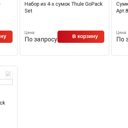
5
Набор из 4-х сумок Thule GoPack
Сумк
Set
Арт.
Цена:
Цена:
ину
В корзину
По запросу
По 
ack