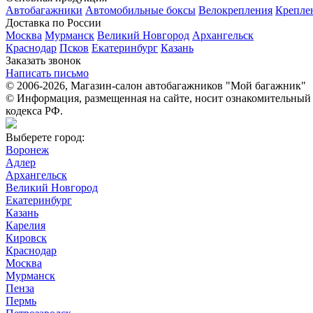
Автобагажники
Автомобильные боксы
Велокрепления
Крепле
Доставка по России
Москва
Мурманск
Великий Новгород
Архангельск
Краснодар
Псков
Екатеринбург
Казань
Заказать звонок
Написать письмо
© 2006-2026, Магазин-салон автобагажников "Мой багажник"
© Информация, размещенная на сайте, носит ознакомительный 
кодекса РФ.
Выберете город:
Воронеж
Адлер
Архангельск
Великий Новгород
Екатеринбург
Казань
Карелия
Кировск
Краснодар
Москва
Мурманск
Пенза
Пермь