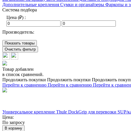
Дополнительные крепления
Сумки и органайзеры
Фаркопы и 
Система подбора
Цена (₽) :
Производитель:
Показать товары
Очистить фильтр
Товар добавлен
в список сравнений.
Продолжить покупки
Продолжить покупки
Продолжить покуп
Перейти к сравнению
Перейти к сравнению
Перейти к сравне
Универсальное крепление Thule DockGrip для перевозки SUP/к
Цена:
По запросу
В корзину