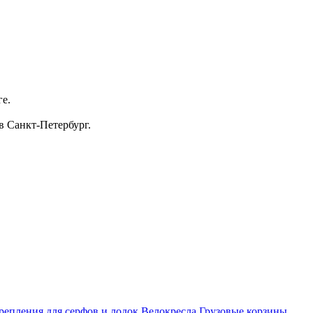
ге.
в Санкт-Петербург.
репления для серфов и лодок
Велокресла
Грузовые корзины