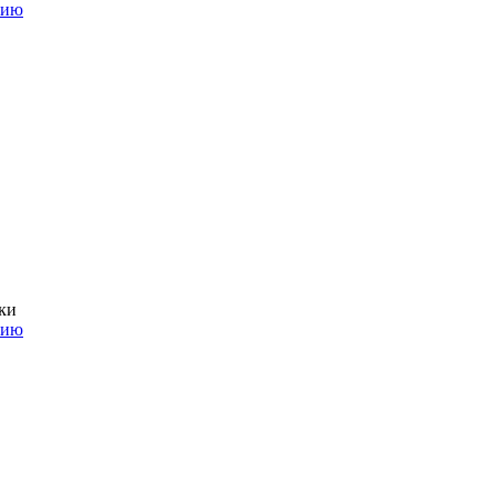
нию
ки
нию