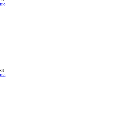
нию
ки
нию