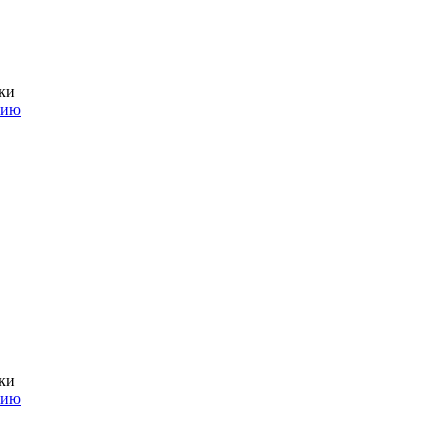
ки
нию
ки
нию