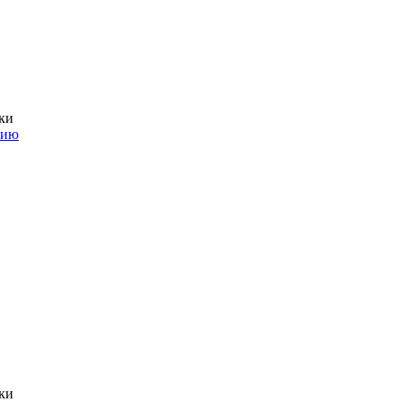
ки
нию
ки