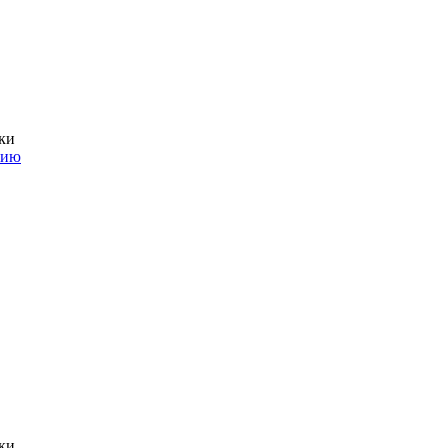
ки
нию
ки