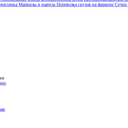
электрика
Маркизы и навесы
Перевозка грузов на фаркопе
Сетки
ки
нию
аяк