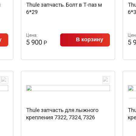
м
Thule запчасть. Болт в Т-паз м
Thu
6*29
6*
Цена:
Цен
у
В корзину
5 900
5 
Р
Thule запчасть для лыжного
Th
крепления 7322, 7324, 7326
кре