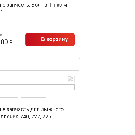
le запчасть. Болт в Т-паз м
31
а:
В корзину
900
Р
ule запчасть для лыжного
пления 740, 727, 726