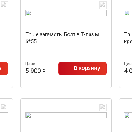
Thule запчасть. Болт в Т-паз м
Th
6*55
кр
Цена:
Цен
у
В корзину
5 900
4 
Р