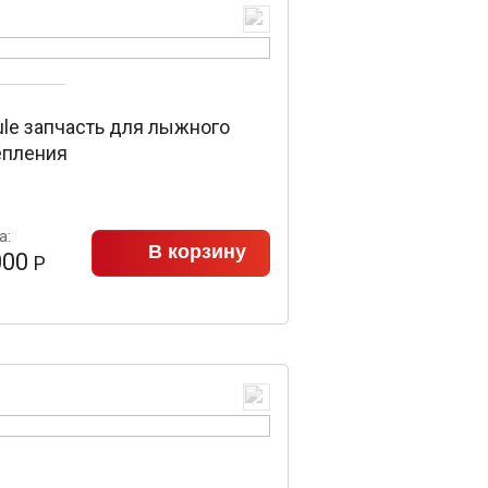
ule запчасть для лыжного
епления
а:
В корзину
000
Р