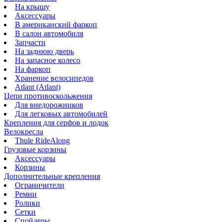
На крышу
Аксессуары
В американский фаркоп
В салон автомобиля
Запчасти
На заднюю дверь
На запасное колесо
На фаркоп
Хранение велосипедов
Atlant (Atlant)
Цепи противоскольжения
Для внедорожников
Для легковых автомобилей
Крепления для серфов и лодок
Велокресла
Thule RideAlong
Грузовые корзины
Аксессуары
Корзины
Дополнительные крепления
Ограничители
Ремни
Ролики
Сетки
Спойлеры