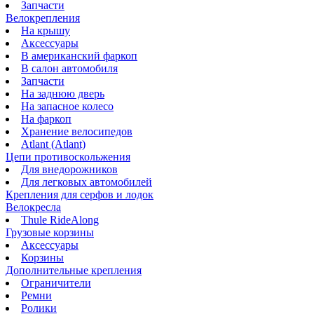
Запчасти
Велокрепления
На крышу
Аксессуары
В американский фаркоп
В салон автомобиля
Запчасти
На заднюю дверь
На запасное колесо
На фаркоп
Хранение велосипедов
Atlant (Atlant)
Цепи противоскольжения
Для внедорожников
Для легковых автомобилей
Крепления для серфов и лодок
Велокресла
Thule RideAlong
Грузовые корзины
Аксессуары
Корзины
Дополнительные крепления
Ограничители
Ремни
Ролики