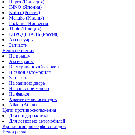
Hapro (Голладия)
INNO (Япония)
Koffer (Россия)
Menabo (Италия)
Packline (Норвегия)
Thule (Швеция)
ЕВРОДЕТАЛЬ (Россия)
Аксессуары
Запчасти
Велокрепления
На крышу
Аксессуары
В американский фаркоп
В салон автомобиля
Запчасти
На заднюю дверь
На запасное колесо
На фаркоп
Хранение велосипедов
Atlant (Atlant)
Цепи противоскольжения
Для внедорожников
Для легковых автомобилей
Крепления для серфов и лодок
Велокресла