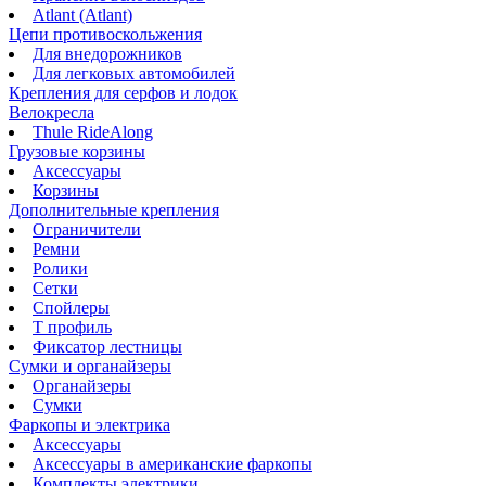
Atlant (Atlant)
Цепи противоскольжения
Для внедорожников
Для легковых автомобилей
Крепления для серфов и лодок
Велокресла
Thule RideAlong
Грузовые корзины
Аксессуары
Корзины
Дополнительные крепления
Ограничители
Ремни
Ролики
Сетки
Спойлеры
Т профиль
Фиксатор лестницы
Сумки и органайзеры
Органайзеры
Сумки
Фаркопы и электрика
Аксессуары
Аксессуары в американские фаркопы
Комплекты электрики