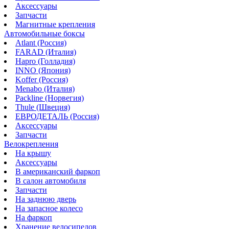
Аксессуары
Запчасти
Магнитные крепления
Автомобильные боксы
Atlant (Россия)
FARAD (Италия)
Hapro (Голладия)
INNO (Япония)
Koffer (Россия)
Menabo (Италия)
Packline (Норвегия)
Thule (Швеция)
ЕВРОДЕТАЛЬ (Россия)
Аксессуары
Запчасти
Велокрепления
На крышу
Аксессуары
В американский фаркоп
В салон автомобиля
Запчасти
На заднюю дверь
На запасное колесо
На фаркоп
Хранение велосипедов