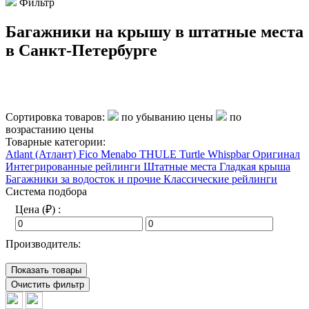
Фильтр
Багажники на крышу в штатные места
в Санкт-Петербурге
Сортировка товаров:
по убыванию цены
по
возрастанию цены
Товарные категории:
Atlant (Атлант)
Fico
Menabo
THULE
Turtle
Whispbar
Оригинал
Интегрированные рейлинги
Штатные места
Гладкая крыша
Багажники за водосток и прочие
Классические рейлинги
Система подбора
Цена (₽) :
Производитель:
Показать товары
Очистить фильтр