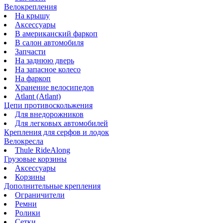
Велокрепления
На крышу
Аксессуары
В американский фаркоп
В салон автомобиля
Запчасти
На заднюю дверь
На запасное колесо
На фаркоп
Хранение велосипедов
Atlant (Atlant)
Цепи противоскольжения
Для внедорожников
Для легковых автомобилей
Крепления для серфов и лодок
Велокресла
Thule RideAlong
Грузовые корзины
Аксессуары
Корзины
Дополнительные крепления
Ограничители
Ремни
Ролики
Сетки